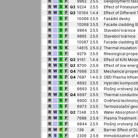
R
S
F
9862
2.5.5
Geopolymerní fasá
R
W
S
K
Q2
9224
2.5.5
R
W
S
F
Q2
10164
1.4.4
R
S
F
10066
2.5.5
Fasádní desky
R
S
F
10068
2.5.5
Facade cladding (E
R
S
F
9864
2.5.5
Stavební tvárnice
R
S
F
9865
2.5.5
Stavební tvárnice
R
S
F
10067
2.5.5
Facade cladding (E
R
W
S
K
14615
2.5.0.2
Thermal insulatio
R
S
F
9279
2.5.5
Rheological prope
R
W
S
F
Q2
9161
1.4.4
R
W
S
F
Q2
8700
2.5.6
R
W
S
F
Q4
7668
2.5.5
Mechanical proper
R
W
S
F
Q4
7687
1.4.0.3
DBD Plasma Influen
R
S
F
6692
2.5.5
R
S
F
6693
2.5.5
R
W
S
K
Q4
6697
2.5.5
Thermal conductiv
R
S
F
6900
2.5.5
Ověřená technolog
R
S
F
6973
2.5.5
Termoizolační ge
R
W
S
F
Q2
7248
2.5.5
R
W
S
F
7688
2.5.6
Plasma Treatment 
R
S
F
6844
2.5.5
R
W
P
F
138
JK
Barrier Effect of D
R
S
S
F
2306
2.5.6
Immobilization of 