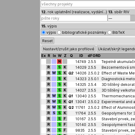
12.
rok uplatnění (realizace, vydání...)
13.
sběr RIV
15.
výpis
výpis
bibliografické poznámky
BibTeX
Reset
Nastavit/zrušit jako profilové
Ukázat/skrýt legend
Ex
R
Ix
W
Z
Q
ID
dFORD
N
14749
2.5.5
Tepelně akumulačn
R
S
K
14029
2.5.5
Bezcementová smě
R
W
S
K
Q2
14026
2.5.0.2
R
S
K
14323
2.5.0.1
Diagnostická metod
R
S
K
14325
2.5.4
3D tištěný dekora
R
S
K
14027
2.5.5
3D tištěný velkof
R
W
S
K
Q1
13040
2.5.5
R
W
S
K
Q1
13041
2.5.0.2
R
W
S
K
Q2
11761
2.5.0.2
R
S
S
K
11764
2.5.5
Geopolymers for 3
R
S
F
10167
2.5.5
Stavební prvek, z
R
S
F
10140
2.5.5
Geopolymerní fasá
R
S
F
9835
2.5.5
Stavební prvek, z