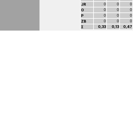
0
0
0
JR
0
0
0
O
0
0
0
P
0
0
0
ZB
0,33
0,13
0,47
Σ