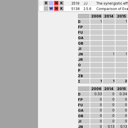
R
N
K
2519
JJ
W
N
K
5138
2.5.6
Comparison of Eva
2006
2014
2015
1
1
D
FP
FU
GA
GB
JI
1
1
JN
JR
O
P
ZB
1
1
2
Σ
2006
2014
2015
0.33
0
0.34
D
0
0
0
FP
0
0
0
FU
0
0
0
GA
0
0
0
GB
0
0
0
JI
0
0.13
0.13
JN