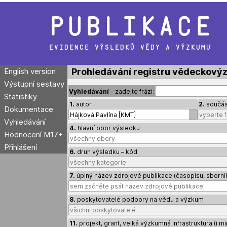
Publikace
evidence výsledků vědy a výzkumu
English version
Prohledávání registru vědeckový
Výstupní sestavy
Vyhledávání
– zadejte frázi:
Statistiky
1.
autor
2.
součást
Dokumentace
Vyhledávání
4.
hlavní obor výsledku
Hodnocení M17+
Přihlášení
6.
druh výsledku – kód
7.
úplný název zdrojové publikace (časopisu, sborní
8.
poskytovatelé podpory na vědu a výzkum
11.
projekt, grant, velká výzkumná infrastruktura (i m