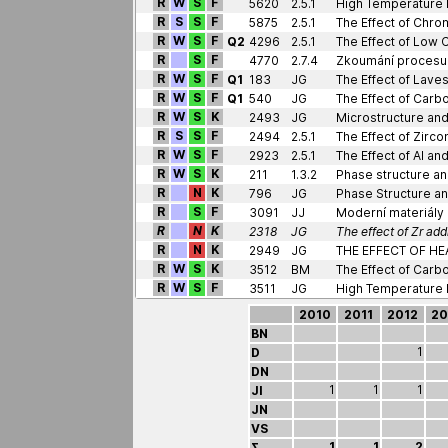
R
W
S
F
5620
2.5.1
R
S
S
F
5875
2.5.1
R
W
S
F
Q2
4296
2.5.1
R
S
F
4770
2.7.4
R
W
S
F
Q1
183
JG
R
W
S
F
Q1
540
JG
The Effect of Carb
R
W
S
K
2493
JG
R
S
S
F
2494
2.5.1
R
W
S
F
2923
2.5.1
R
W
S
K
211
1.3.2
R
N
K
796
JG
R
S
F
3091
JJ
Moderní materiály
R
N
K
2318
JG
R
N
K
2949
JG
THE EFFECT OF HE
R
W
S
K
3512
BM
R
W
S
F
3511
JG
High Temperature M
2010
2011
2012
20
BN
1
D
DN
1
1
1
JI
JN
VS
1
1
2
Σ