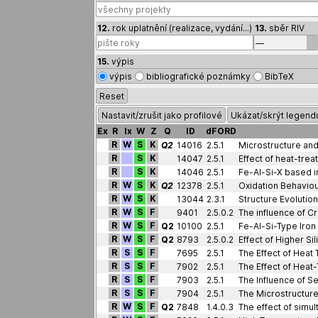
12.
rok uplatnění (realizace, vydání...)
13.
sběr RIV
15.
výpis
výpis
bibliografické poznámky
BibTeX
Reset
Nastavit/zrušit jako profilové
Ukázat/skrýt legend
Ex
R
Ix
W
Z
Q
ID
dFORD
R
W
S
K
Q2
14016
2.5.1
R
S
K
14047
2.5.1
Effect of heat-trea
R
S
K
14046
2.5.1
Fe-Al-Si-X based in
R
W
S
K
Q2
12378
2.5.1
Oxidation Behaviou
R
W
S
K
13044
2.3.1
Structure Evolutio
R
W
S
F
9401
2.5.0.2
R
W
S
F
Q2
10100
2.5.1
Fe-Al-Si-Type Iron
R
W
S
F
Q2
8793
2.5.0.2
R
S
S
F
7695
2.5.1
R
S
S
F
7902
2.5.1
The Effect of Heat
R
S
S
F
7903
2.5.1
The Influence of S
R
S
S
F
7904
2.5.1
The Microstructure
R
W
S
F
Q2
7848
1.4.0.3