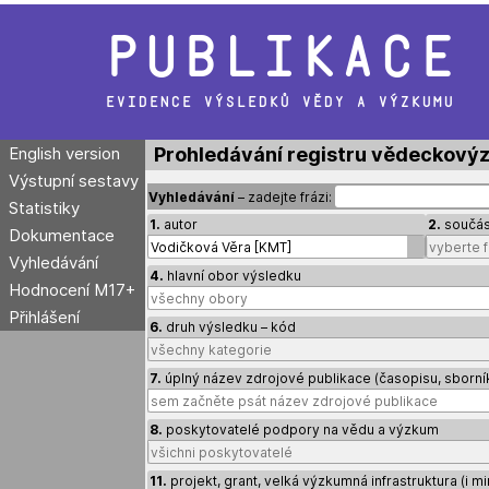
Publikace
evidence výsledků vědy a výzkumu
English version
Prohledávání registru vědeckový
Výstupní sestavy
Vyhledávání
– zadejte frázi:
Statistiky
1.
autor
2.
součást
Dokumentace
Vyhledávání
4.
hlavní obor výsledku
Hodnocení M17+
Přihlášení
6.
druh výsledku – kód
7.
úplný název zdrojové publikace (časopisu, sborní
8.
poskytovatelé podpory na vědu a výzkum
11.
projekt, grant, velká výzkumná infrastruktura (i m