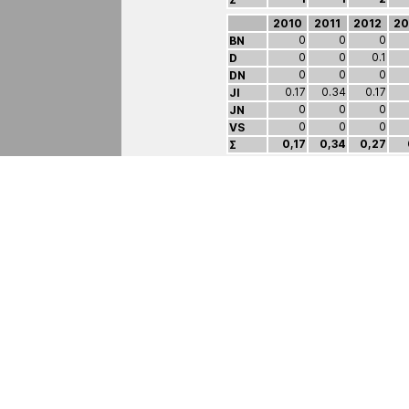
2010
2011
2012
20
0
0
0
BN
0
0
0.1
D
0
0
0
DN
0.17
0.34
0.17
JI
0
0
0
JN
0
0
0
VS
0,17
0,34
0,27
Σ